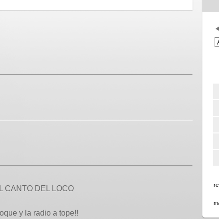
r
EL CANTO DEL LOCO
ma
oque y la radio a tope!!