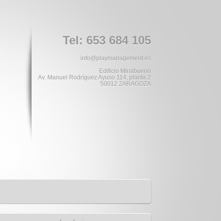
Tel: 653 684 105
info@playmanagement.es
Edificio Miralbueno
Av. Manuel Rodríguez Ayuso 114, planta 2
50012 ZARAGOZA