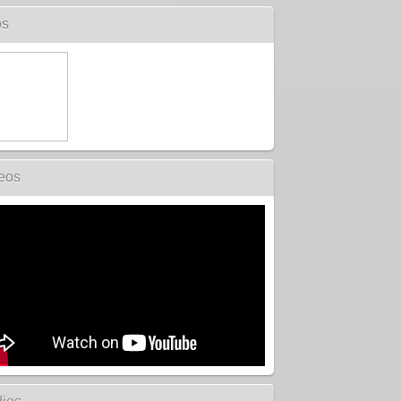
os
eos