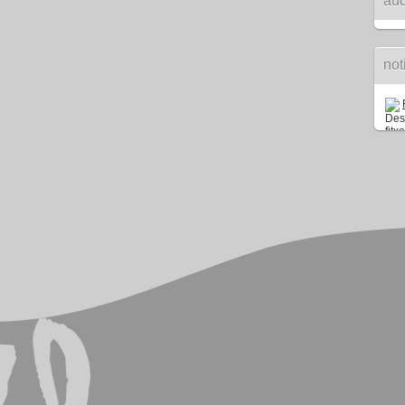
aud
not