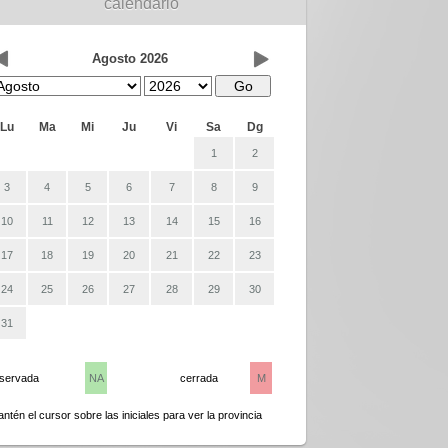
calendario
Agosto 2026
Lu
Ma
Mi
Ju
Vi
Sa
Dg
1
2
3
4
5
6
7
8
9
10
11
12
13
14
15
16
17
18
19
20
21
22
23
24
25
26
27
28
29
30
31
eservada
NA
cerrada
M
ntén el cursor sobre las iniciales para ver la provincia